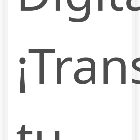
¡Tra
tu