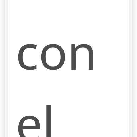
con
el